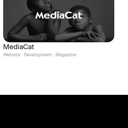
MediaCat
Website · Development · Magazine