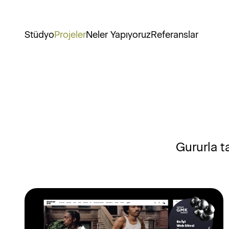
Stüdyo
Projeler
Neler Yapıyoruz
Referanslar
Gururla t