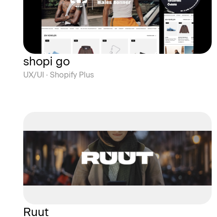
shopi go
UX/UI · Shopify Plus
Ruut