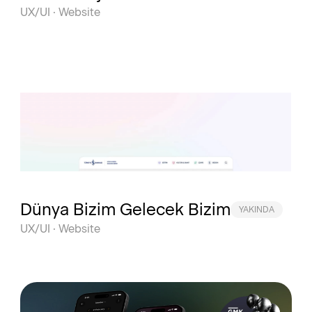
UX/UI · Website
Dünya Bizim Gelecek Bizim
YAKINDA
UX/UI · Website