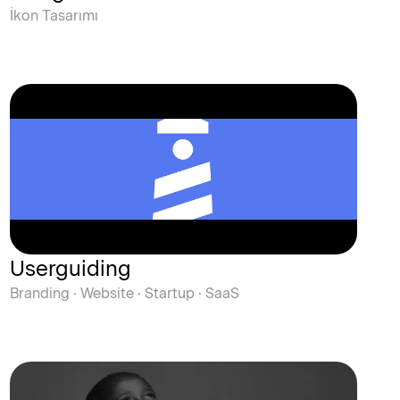
İkon Tasarımı
Userguiding
Branding · Website · Startup · SaaS