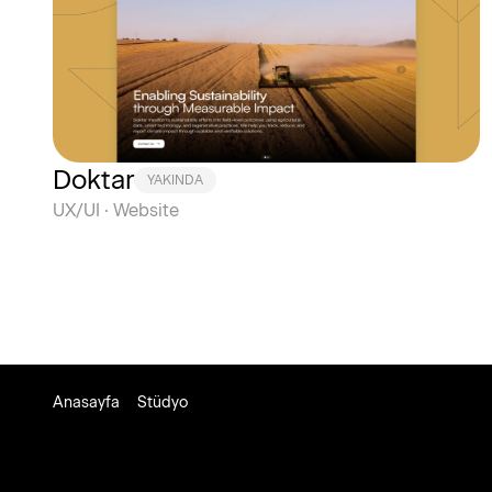
Doktar
YAKINDA
UX/UI · Website
Anasayfa
Stüdyo