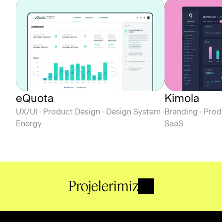
eQuota
Kimola
UX/UI · Product Design · Design System · 
Branding · Produ
Energy
SaaS
Projelerimiz